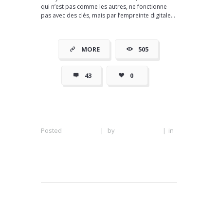
qui n’est pas comme les autres, ne fonctionne
pas avec des clés, mais par l’empreinte digitale...
MORE
505
43
0
Posted
6 June 2016
|
by
Serrurier Lyon
|
in
Serrurier moins cher à Lyon