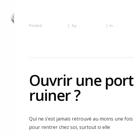
Posted
27 June 2016
|
by
Serrurier Lyon
|
in
Serrurier 
à Lyon
Ouvrir une port
ruiner ?
Qui ne s’est jamais retrouvé au moins une fois 
pour rentrer chez soi, surtout si elle