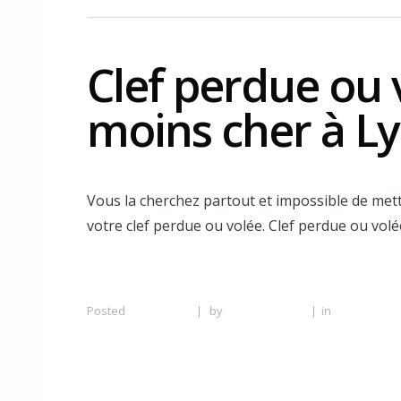
Clef perdue ou v
moins cher à L
Vous la cherchez partout et impossible de mettr
votre clef perdue ou volée. Clef perdue ou volé
Posted
3 June 2016
|
by
Serrurier Lyon
|
in
Serrurier mo
Lyon