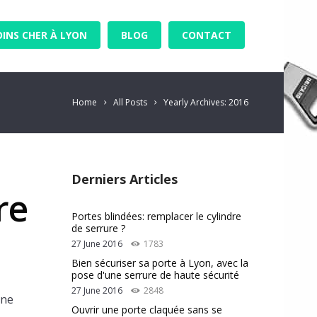
OINS CHER À LYON
BLOG
CONTACT
Home
All Posts
Yearly Archives: 2016
Derniers Articles
re
Portes blindées: remplacer le cylindre
de serrure ?
27 June 2016
1783
Bien sécuriser sa porte à Lyon, avec la
pose d'une serrure de haute sécurité
27 June 2016
2848
une
Ouvrir une porte claquée sans se