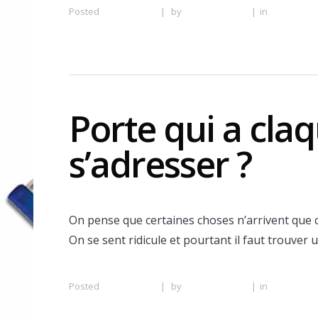
Posted
13 June 2016
|
by
Serrurier Lyon
|
in
Serrurier 
Porte qui a cla
s’adresser ?
On pense que certaines choses n’arrivent que
On se sent ridicule et pourtant il faut trouver 
Posted
13 June 2016
|
by
Serrurier Lyon
|
in
Ouverture 
Claqué