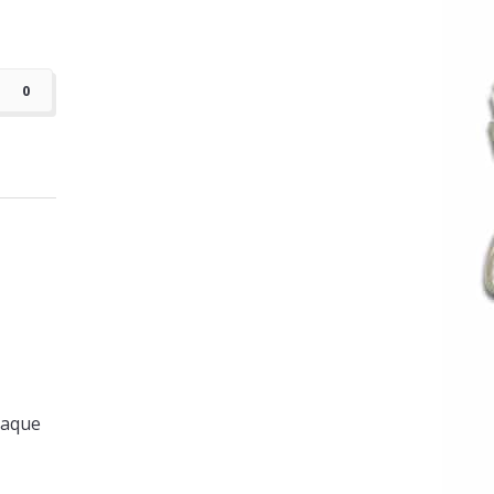
0
haque