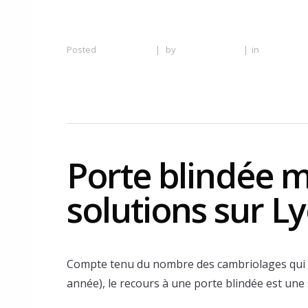
Posted
20 June 2016
|
by
Serrurier Lyon
|
in
Serrurier 
à Lyon
Porte blindée m
solutions sur L
Compte tenu du nombre des cambriolages qui 
année), le recours à une porte blindée est une s