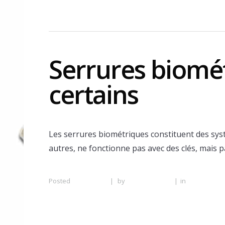
Serrures biomé
certains
Les serrures biométriques constituent des systè
autres, ne fonctionne pas avec des clés, mais par
Posted
6 June 2016
|
by
Serrurier Lyon
|
in
Serrurier mo
Lyon