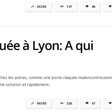
Lyon
MORE
147
48
quée à Lyon: A qui
 chez les autres, comme une porte claquée malencontreusem
une solution et rapidement...
Porte Lyon
MORE
328
47