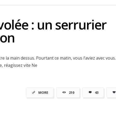
olée : un serrurier
yon
e la main dessus. Pourtant ce matin, vous l’aviez avec vous.
e, réagissez vite Ne
ins cher à
MORE
210
43