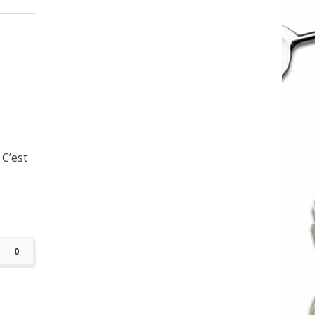
 C’est
0