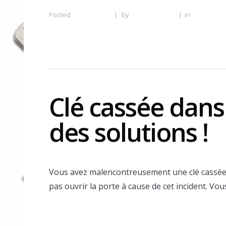
Posted
13 June 2016
|
by
Serrurier Lyon
|
in
Serrurier 
à Lyon
Clé cassée dans l
des solutions !
Vous avez malencontreusement une clé cassée
pas ouvrir la porte à cause de cet incident. Vo