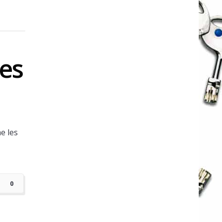
es
e les
0