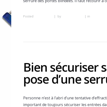
serrure des portes blindées. Il faut recourir à c
Posted
27 June 2016
|
by
Serrurier Lyon
|
in
Serrurier 
à Lyon
Bien sécuriser s
pose d’une serr
Personne n’est à l’abri d’une tentative d’effra
important de toujours sécuriser les entrées da