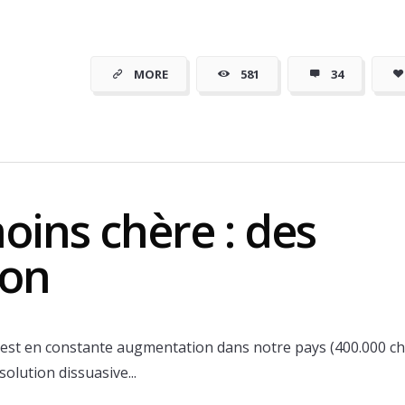
moins cher
MORE
581
34
oins chère : des
yon
est en constante augmentation dans notre pays (400.000 c
olution dissuasive...