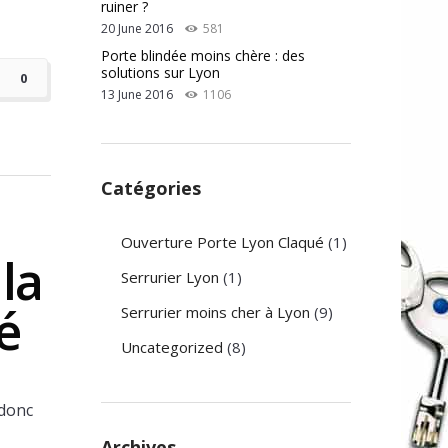
ruiner ?
20 June 2016
581
Porte blindée moins chère : des
solutions sur Lyon
0
13 June 2016
1106
Catégories
Ouverture Porte Lyon Claqué
(1)
la
Serrurier Lyon
(1)
é
Serrurier moins cher à Lyon
(9)
Uncategorized
(8)
 donc
Archives