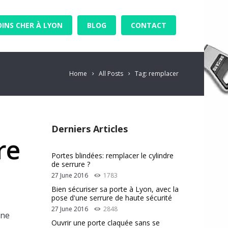
OINS CHER À LYON
BLOG
CONTACT
Home
All Posts
Tag: remplacer
Derniers Articles
re
Portes blindées: remplacer le cylindre
de serrure ?
27 June 2016
1783
Bien sécuriser sa porte à Lyon, avec la
pose d'une serrure de haute sécurité
27 June 2016
2848
une
Ouvrir une porte claquée sans se