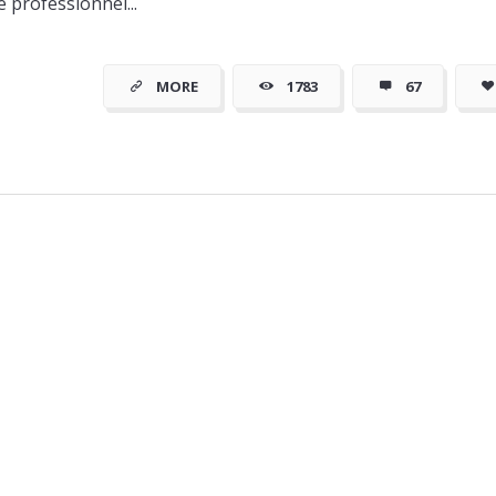
e professionnel...
moins cher
MORE
1783
67