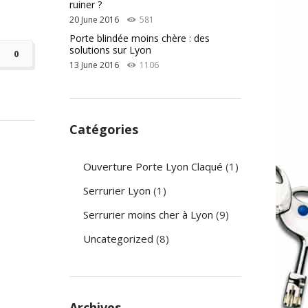
ruiner ?
20 June 2016
581
Porte blindée moins chère : des
solutions sur Lyon
0
13 June 2016
1106
Catégories
Ouverture Porte Lyon Claqué
(1)
Serrurier Lyon
(1)
Serrurier moins cher à Lyon
(9)
Uncategorized
(8)
Archives