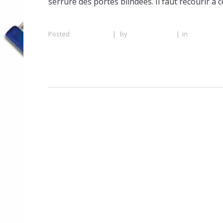
serrure des portes blindées. Il faut recourir à c
Posted
27 June 2016
|
by
Serrurier Lyon
|
in
Serrurier 
à Lyon