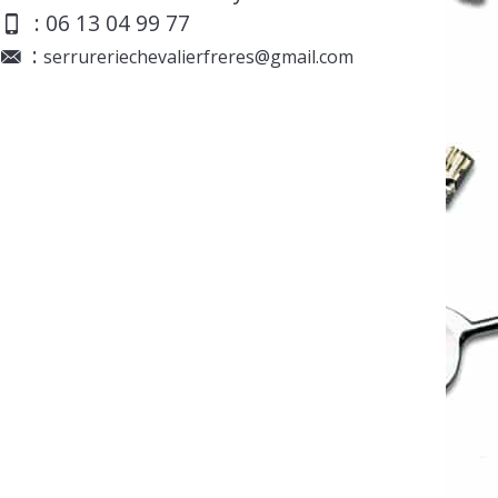
: 06 13 04 99 77
:
serrureriechevalierfreres@gmail.com