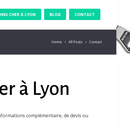
OINS CHER À LYON
BLOG
CONTACT
Home
All Posts
Contact
er à Lyon
nformations complémentaire, de devis ou